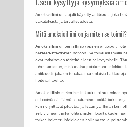
Usein kysyttyjä kysymyksiä amok
Amoksisilliini on laajalti käytetty antibiootti, joka
vaikutuksista ja turvallisuudesta.
Mitä amoksisilliini on ja miten se toimii?
Amoksisilliini on penisilliinityyppinen antibiootti, jo
bakteeri-infektioiden hoitoon. Se toimii estämällä b
ovat ratkaisevan tärkeitä niiden selviytymiselle. Tä
tuhoutumiseen, mikä auttaa poistamaan infektion keh
antibiootti, joka on tehokas monenlaisia ​​bakteere
hoitovaihtoehto.
Amoksisilliinin mekanismiin kuuluu sitoutuminen spes
soluseinässä. Tämä sitoutuminen estää bakteereja
kun ne yrittävät jakautua ja lisääntyä. Ilman kunnoll
selviytymään, mikä johtaa niiden lopulta kuolemaa
tärkeä bakteeri-infektioiden hallinnassa ja poistami