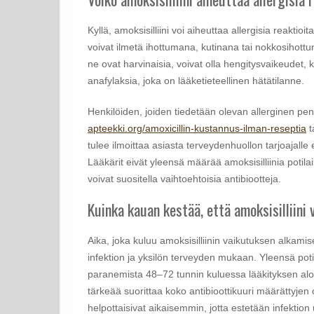
Kyllä, amoksisilliini voi aiheuttaa allergisia reaktioita 
voivat ilmetä ihottumana, kutinana tai nokkosihott
ne ovat harvinaisia, voivat olla hengitysvaikeudet, 
anafylaksia, joka on lääketieteellinen hätätilanne.
Henkilöiden, joiden tiedetään olevan allerginen penis
apteekki.org/amoxicillin-kustannus-ilman-reseptia
t
tulee ilmoittaa asiasta terveydenhuollon tarjoajalle 
Lääkärit eivät yleensä määrää amoksisilliinia potilaille, 
voivat suositella vaihtoehtoisia antibiootteja.
Kuinka kauan kestää, että amoksisilliini
Aika, joka kuluu amoksisilliinin vaikutuksen alkamis
infektion ja yksilön terveyden mukaan. Yleensä poti
paranemista 48–72 tunnin kuluessa lääkityksen aloit
tärkeää suorittaa koko antibioottikuuri määrättyjen
helpottaisivat aikaisemmin, jotta estetään infektio