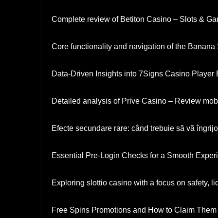
Complete review of Betiton Casino – Slots & Ga
Core functionality and navigation of the Banan
Data-Driven Insights into 7Signs Casino Player
Detailed analysis of Prive Casino – Review mob
Efecte secundare rare: când trebuie să vă îngrijo
Essential Pre-Login Checks for a Smooth Exper
Exploring slottio casino with a focus on safety, l
Free Spins Promotions and How to Claim Them