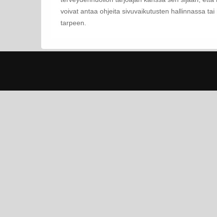
voivat antaa ohjeita sivuvaikutusten hallinnassa ta
tarpeen.