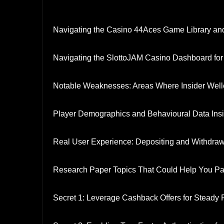
Navigating the Casino 44Aces Game Library and
Navigating the SlottoJAM Casino Dashboard fo
Notable Weaknesses: Areas Where Insider Welle
Player Demographics and Behavioural Data Insi
Real User Experience: Depositing and Withdraw
Research Paper Topics That Could Help You Pa
Secret 1: Leverage Cashback Offers for Steady 