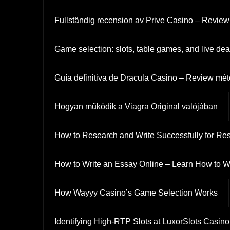
Fullständig recension av Prive Casino – Review 
Game selection: slots, table games, and live dea
Guía definitiva de Dracula Casino – Review mét
Hogyan működik a Viagra Original valójában
How to Research and Write Successfully for Re
How to Write an Essay Online – Learn How to W
How Wayyy Casino’s Game Selection Works
Identifying High-RTP Slots at LuxorSlots Casino