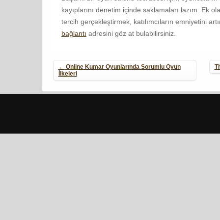
kayıplarını denetim içinde saklamaları lazım. Ek ola
tercih gerçekleştirmek, katılımcıların emniyetini artır
bağlantı
adresini göz at bulabilirsiniz.
Post navigation
←
Online Kumar Oyunlarında Sorumlu Oyun
T
İlkeleri